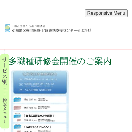
Responsive Menu
多職種研修会開催のご案内
t
o
g
g
l
e
n
a