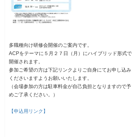
v
i
g
a
t
i
o
多職種向け研修会開催のご案内です。
n
ACPをテーマに５月２７日（月）にハイブリッド形式で
開催されます。
参加ご希望の方は下記リンクよりご自身にてお申し込み
くださいますようお願いいたします。
（会場参加の方は駐車料金が自己負担となりますので予
めご了承ください。）
【申込用リンク】